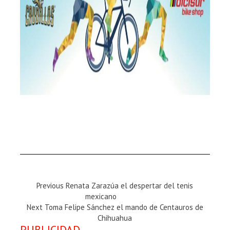
Previous
Previous
Renata Zarazúa el despertar del tenis
Magazine
mexicano
Next
:
Next
Toma Felipe Sánchez el mando de Centauros de
Magazine
Chihuahua
PUBLICIDAD
: