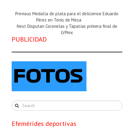
Previous
Previous
Medalla de plata para el deliciense Eduardo
Magazine
Pérez en Tenis de Mesa
:
Next
Next
Disputan Coronelas y Tapatías primera final de
Magazine
LVPmx
PUBLICIDAD
:
Efemérides deportivas