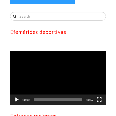
Efemérides deportivas
Reproductor
de
vídeo
00:00
00:57
Entradas recientes