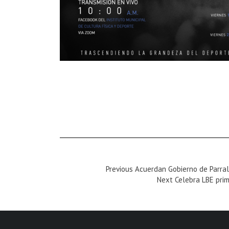
Previous
Previous
Acuerdan Gobierno de Parral
Magazine
Next
Next
Celebra LBE pri
:
Magazine
: