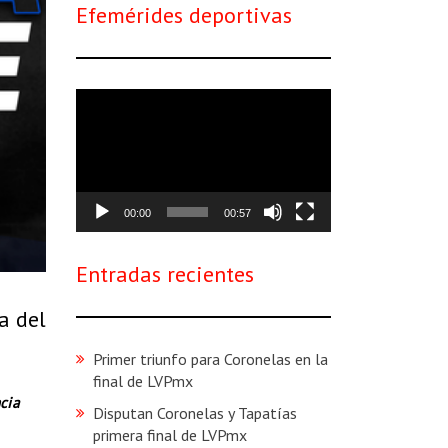
Efemérides deportivas
Reproductor
de
vídeo
00:00
00:57
Entradas recientes
a del
Primer triunfo para Coronelas en la
final de LVPmx
cia
Disputan Coronelas y Tapatías
primera final de LVPmx