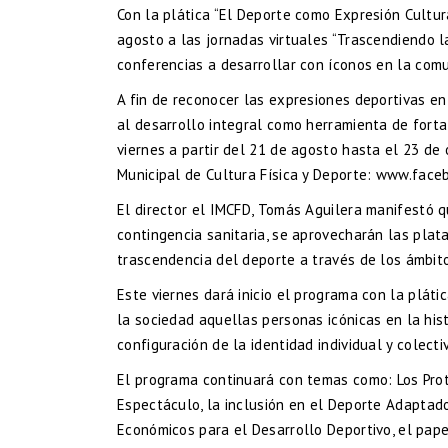
Con la plática “El Deporte como Expresión Cultura
agosto a las jornadas virtuales “Trascendiendo l
conferencias a desarrollar con íconos en la comu
A fin de reconocer las expresiones deportivas e
al desarrollo integral como herramienta de fortal
viernes a partir del 21 de agosto hasta el 23 de
Municipal de Cultura Física y Deporte:
www.faceb
El director el IMCFD, Tomás Aguilera manifestó qu
contingencia sanitaria, se aprovecharán las plat
trascendencia del deporte a través de los ámbit
Este viernes dará inicio el programa con la pláti
la sociedad aquellas personas icónicas en la his
configuración de la identidad individual y colecti
El programa continuará con temas como: Los Prot
Espectáculo, la inclusión en el Deporte Adaptado
Económicos para el Desarrollo Deportivo, el pap