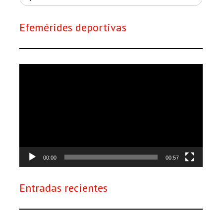
Efemérides deportivas
Reproductor
de
vídeo
00:00
00:57
Entradas recientes