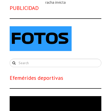
Magazine
racha invicta
PUBLICIDAD
:
Efemérides deportivas
Reproductor
de
vídeo