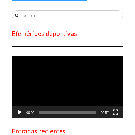
Efemérides deportivas
Reproductor
de
vídeo
00:00
00:57
Entradas recientes