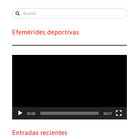
Efemérides deportivas
Reproductor
de
vídeo
00:00
00:57
Entradas recientes