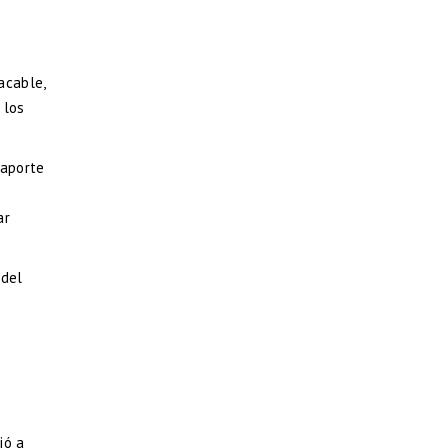
acable,
 los
saporte
ar
 del
ió a