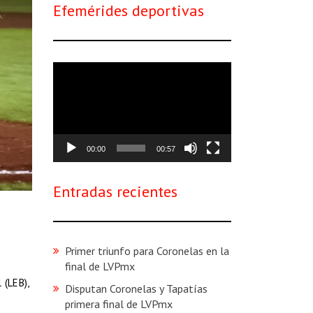
Efemérides deportivas
Reproductor
de
vídeo
00:00
00:57
Entradas recientes
Primer triunfo para Coronelas en la
final de LVPmx
 (LEB),
Disputan Coronelas y Tapatías
primera final de LVPmx