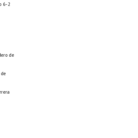
o 6-2
dero de
 de
rrera