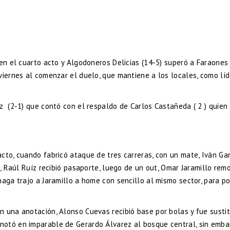
 en el cuarto acto y Algodoneros Delicias (14-5) superó a Faraones
viernes al comenzar el duelo, que mantiene a los locales, como lí
z (2-1) que contó con el respaldo de Carlos Castañeda ( 2 ) quien
cto, cuando fabricó ataque de tres carreras, con un mate, Iván Ga
o, Raúl Ruíz recibió pasaporte, luego de un out, Omar Jaramillo rem
naga trajo a Jaramillo a home con sencillo al mismo sector, para p
n una anotación, Alonso Cuevas recibió base por bolas y fue susti
notó en imparable de Gerardo Álvarez al bosque central, sin emba