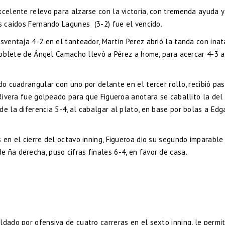
celente relevo para alzarse con la victoria, con tremenda ayuda y
os caídos Fernando Lagunes (3-2) fue el vencido.
esventaja 4-2 en el tanteador, Martín Perez abrió la tanda con inat
 doblete de Ángel Camacho llevó a Pérez a home, para acercar 4-3 a
do cuadrangular con uno por delante en el tercer rollo, recibió pa
 Rivera fue golpeado para que Figueroa anotara se caballito la del
e la diferencia 5-4, al cabalgar al plato, en base por bolas a Edg
 en el cierre del octavo inning, Figueroa dio su segundo imparable
 ña derecha, puso cifras finales 6-4, en favor de casa.
dado por ofensiva de cuatro carreras en el sexto inning, le permit