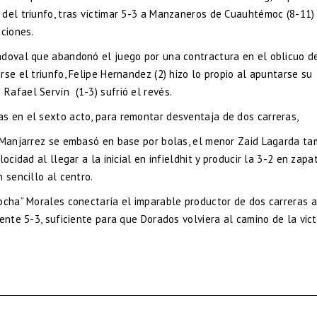
 del triunfo, tras víctimar 5-3 a Manzaneros de Cuauhtémoc (8-11)
iciones.
ndoval que abandonó el juego por una contractura en el oblicuo d
se el triunfo, Felipe Hernandez (2) hizo lo propio al apuntarse su
Rafael Servín (1-3) sufrió el revés.
s en el sexto acto, para remontar desventaja de dos carreras,
o Manjarrez se embasó en base por bolas, el menor Zaid Lagarda ta
ocidad al llegar a la inicial en infieldhit y producir la 3-2 en zapa
 sencillo al centro.
ocha” Morales conectaría el imparable productor de dos carreras a
ente 5-3, suficiente para que Dorados volviera al camino de la vict