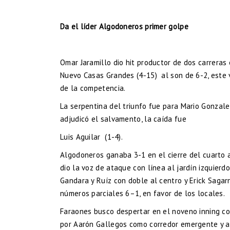
Da el líder Algodoneros primer golpe
Omar Jaramillo dio hit productor de dos carreras
Nuevo Casas Grandes (4-15) al son de 6-2, este 
de la competencia.
La serpentina del triunfo fue para Mario Gonzale
adjudicó el salvamento, la caída fue
Luis Aguilar (1-4).
Algodoneros ganaba 3-1 en el cierre del cuarto a
dio la voz de ataque con línea al jardín izquierd
Gandara y Ruíz con doble al centro y Erick Sagar
números parciales 6–1, en favor de los locales.
Faraones busco despertar en el noveno inning co
por Aarón Gallegos como corredor emergente y a