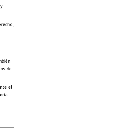
 y
erecho,
mbién
tos de
nte el
oria.