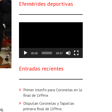
Efemérides deportivas
Reproductor
de
vídeo
00:00
00:57
Entradas recientes
Primer triunfo para Coronelas en la
final de LVPmx
Disputan Coronelas y Tapatías
primera final de LVPmx
M).