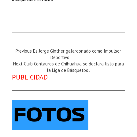
Previous
Previous
Es Jorge Ginther galardonado como Impulsor
Magazine
Deportivo
Next
:
Next
Club Centauros de Chihuahua se declara listo para
Magazine
la Liga de Básquetbol
PUBLICIDAD
: