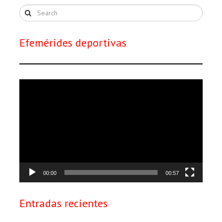
Efemérides deportivas
Reproductor
de
vídeo
00:00
00:57
Entradas recientes