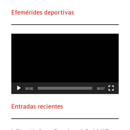
Efemérides deportivas
Reproductor
de
vídeo
00:00
00:57
Entradas recientes