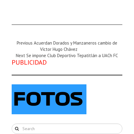
Previous
Previous
Acuerdan Dorados y Manzaneros cambio de
Magazine
Víctor Hugo Chávez
Next
:
Next
Se impone Club Deportivo Tepatitlán a UACh FC
PUBLICIDAD
Magazine
: