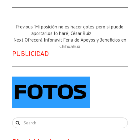
Previous
Previous
“Mi posición no es hacer goles, pero si puedo
Magazine
aportarlos lo haré; César Ruiz
Next
:
Next
Ofrecerá Infonavit Feria de Apoyos y Beneficios en
Magazine
Chihuahua
PUBLICIDAD
: