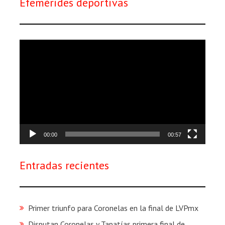
Efemérides deportivas
Reproductor
de
vídeo
00:00
00:57
Entradas recientes
Primer triunfo para Coronelas en la final de LVPmx
Disputan Coronelas y Tapatías primera final de