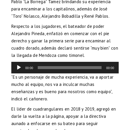
Pablo “La Borrega” Tamez brindando su experiencia
para encaminar a los capitalinos, además de José
“Toro” Nolasco, Alejandro Bobadilla y René Pablos.
Respecto a los jugadores, el bateador de poder
Alejandro Pineda, enfatizó en comenzar con el pie
derecho y ganar la primera serie para encaminar al
cuadro dorado, además declaró sentirse “muy bien” con
la llegada de Mendoza como timonel.
Reproductor
00:00
00:00
de
audio
“Es un personaje de mucha experiencia, va a aportar
mucho al equipo, nos va a inculcar muchas
enseñanzas y es bueno para nosotros como equipo”,
indicó el cañonero.
El líder de cuadrangulares en 2018 y 2019, agregó en
darle la vuelta a la página, apoyar a la directiva
aunado a enfocarse en su bateo para seguir