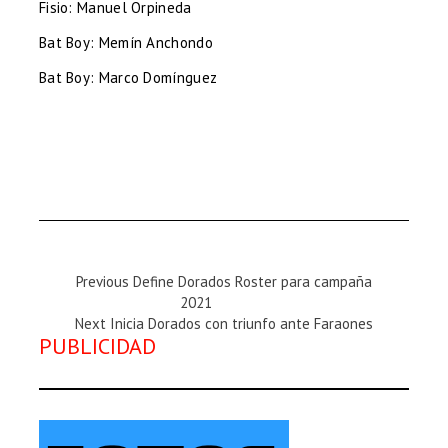
Fisio: Manuel Orpineda
Bat Boy: Memín Anchondo
Bat Boy: Marco Domínguez
Previous
Previous
Define Dorados Roster para campaña
Magazine
2021
Next
:
Next
Inicia Dorados con triunfo ante Faraones
PUBLICIDAD
Magazine
: