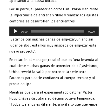
aportando a la causa dorada.
Por su parte, el parador en corto Luis Urbina manifestó
la importancia de entrar en ritmo y realizar los ajustes
conforme se desarrollen los encuentros.
Reproductor
00:00
00:00
de
audio
“Estamos con muchas ganas de empezar, un año sin
jugar béisbol, estamos muy ansiosos de empezar este
nuevo proyecto”.
En relación al manager, recalcó que es “una leyenda al
cual tiene muchas ganas de aprender de él”, asimismo,
Urbina reveló la valía por obtener la serie ante
Faraones para darle confianza al cuerpo técnico y al
propio equipo.
Mientras que para el experimentado catcher Víctor
Hugo Chávez disputara su décima octava temporada.
“Todos los años es diferente, ahorita lo que queremos