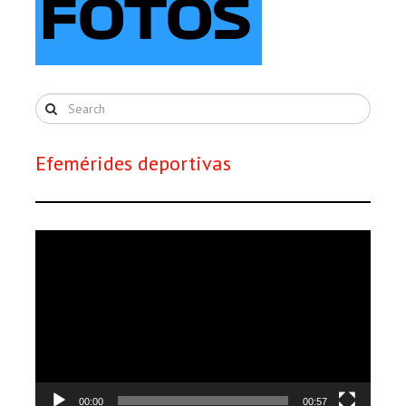
Efemérides deportivas
Reproductor
de
vídeo
00:00
00:57