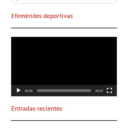
Efemérides deportivas
Reproductor
de
vídeo
00:00
00:57
Entradas recientes