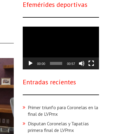
Efemérides deportivas
Reproductor
de
vídeo
00:00
00:57
Entradas recientes
Primer triunfo para Coronelas en la
final de LVPmx
Disputan Coronelas y Tapatías
primera final de LVPmx