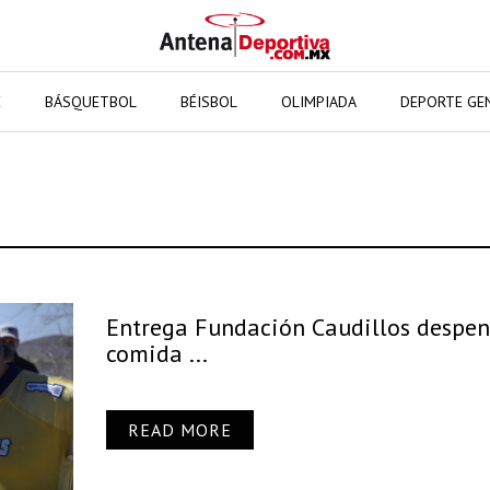
E
BÁSQUETBOL
BÉISBOL
OLIMPIADA
DEPORTE GE
Entrega Fundación Caudillos despen
comida ...
READ MORE