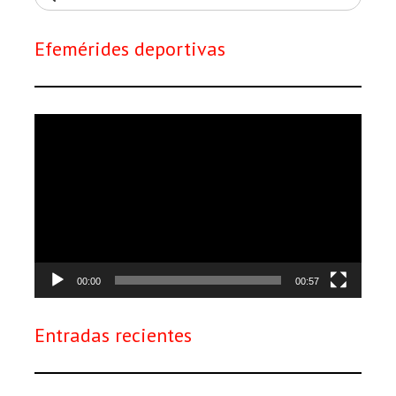
Efemérides deportivas
Reproductor
de
vídeo
00:00
00:57
Entradas recientes